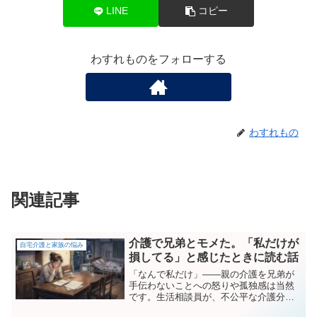
LINE
コピー
わすれものをフォローする
わすれもの
関連記事
介護で兄弟とモメた。「私だけが
自宅介護と家族の悩み
損してる」と感じたときに読む話
「なんで私だけ」——親の介護を兄弟が
手伝わないことへの怒りや孤独感は当然
です。生活相談員が、不公平な介護分担
がもめる理由と、今日から使える3つの対