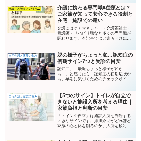
処法をお伝えします。
介護に携わる専門職6種類とは？
施設・相談員との付き合い方
ご家族が知って安心できる役割と
在宅・施設での違い
介護にはケアマネジャー・介護福祉士・
看護師・リハビリ職など多くの専門職が
関わります。本記事ではご家族向けに、6
つの専門職の役割と在宅介護・施設介護
での違いを分かりやすく解説します。
親の様子がちょっと変…認知症の
自宅介護と家族の悩み
初期サイン7つと受診の目安
認知症。「最近ちょっと様子が変か
も…」と感じたら、認知症の初期症状か
も。早期に気づくためのチェックポイン
トと、家族としてできる対応をわかりや
すく解説します。
【5つのサイン】トイレが自立で
自宅介護と家族の悩み
きないと施設入所を考える理由｜
家族負担と判断の目安
「トイレの自立」は施設入所を判断する
大きなサインです。排泄介助がどれほど
家族の心と体を削るのか、入所を検討す
るべき5つのサインと、罪悪感を持たずに
決断するための考え方を、生活相談員の
現場目線で解説します。