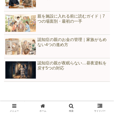
親を施設に入れる前に読むガイド｜7
つの場面別・最初の一手
認知症の親のお金の管理｜家族がもめ
ない4つの進め方
認知症の親が夜眠らない…昼夜逆転を
戻す5つの対応
人気記事
メニュー
ホーム
検索
サイドバー