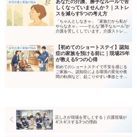
あなたの介護、勝手なルールで苦
自宅介護と家族の悩み
しくなっていませんか？｜ストレ
スを減らす5つの考え方
「ちゃんとしなきゃ」「家族だから私が
やらなきゃ」——そんな“勝手なルール”が
介護を苦しくしています。介護ストレス
の原因となる思い込みを見直し、ラクに
続けるための5つの考え方を紹介します。
【初めてのショートステイ】認知
自宅介護と家族の悩み
症の家族を預ける前に｜現場25年
が教える5つの心得
初めてのショートステイで不安を感じる
ご家族へ。認知症による環境の変化や夜
間の転倒など、起こりやすい事故とその
対策、ご家族が知っておきたい心得を分
かりやすく解説します。
正しさが現場を苦しくする｜介護現場が
ギスギスする3つの理由