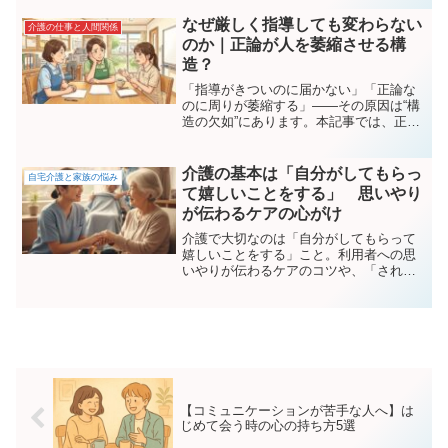
なぜ厳しく指導しても変わらない
介護の仕事と人間関係
のか｜正論が人を萎縮させる構
造？
「指導がきついのに届かない」「正論な
のに周りが萎縮する」――その原因は“構
造の欠如”にあります。本記事では、正論
が響かない理由、萎縮を生む心理、行動
変容を起こす指導の構造を分かりやすく
解説。介護・医療・教育など人材育成の
介護の基本は「自分がしてもらっ
自宅介護と家族の悩み
現場必見。
て嬉しいことをする」 思いやり
が伝わるケアの心がけ
介護で大切なのは「自分がしてもらって
嬉しいことをする」こと。利用者への思
いやりが伝わるケアのコツや、「されて
嫌なことをしない」ための工夫を紹介し
ます。
【コミュニケーションが苦手な人へ】は
じめて会う時の心の持ち方5選