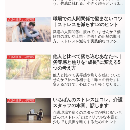
う、共感に触れる、小さく頼るという3つ
の視点で心を軽くする具体策を、生活相
談員が現場の実例とともにやさしく解
説。今日から試せる工夫が見つかりま
職場での人間関係で悩まないコツ
介護の仕事と人間関係
す。
｜ストレスを減らす12のヒント
職場の人間関係に疲れていませんか？価
値観の違いや上司・同僚との距離の取り
方、ストレスを減らす実践的なコツをわ
かりやすく解説します。
他人と比べて落ち込むあなたへ｜
介護の仕事と人間関係
劣等感と焦りを“成長”に変える5
つの考え方
他人と比べて劣等感や焦りを感じていま
せんか？比べる相手を「昨日の自分」に
変えるだけで、心はぐっと軽くなりま
す。他人との比較を“成長のエネルギー”に
変換する5つの考え方を、現場で悩んでき
た視点からやさしく解説します。
いちばんのストレスはコレ。介護
介護の仕事と人間関係
スタッフの本音、話します
介護現場で多くのスタッフが感じる“いち
ばんのストレス”とは？リアルな本音と、
少しでも負担を軽くするためのヒントを
紹介します。