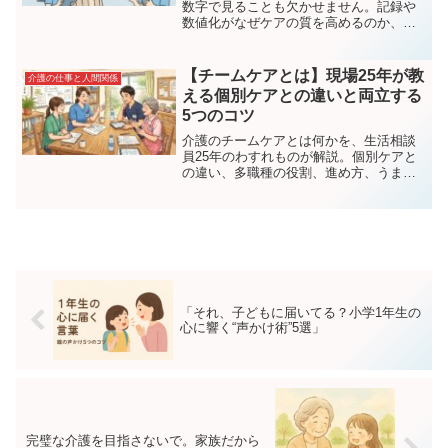
数字で見ることも欠かせません。記録や
数値化がなぜケアの質を高めるのか、現
場目線で解説します。
【チームケアとは】現場25年が教
介護の仕事と人間関係
える個別ケアとの違いと両立する
5つのコツ
介護のチームケアとは何かを、生活相談
員25年のわすれものが解説。個別ケアと
の違い、多職種の役割、進め方、うまく
いかない時の対処、よくある質問まで現
場目線でまとめました。
「それ、子どもに届いてる？小学1年生の
心に響く“声かけ術”5選」
完璧な介護を目指さないで。家族だから