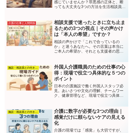
感じていませんか？罪悪感の正体と、断
っても大丈夫な3つの方法を生活相談員が
解説します。
相談支援で迷ったときに立ち止ま
介護の仕事と人間関係
るための3つの視点｜その声かけ
は「本人の希望」ですか？
相談の声かけで「これで合っているの
か」と迷うあなたへ。その言葉は本当に
ご本人の希望か、それとも支援者の思い
込みか。言葉にならない気持ちの受け止
め方と、相談者との温度差を埋める3つの
視点を現場目線でお伝えします。
外国人介護職員のための仕事の心
施設・相談員との付き合い方
得：現場で役立つ具体的な５つの
ポイント
日本の介護施設で働く外国人スタッフ必
見。あいさつや文化の理解、チームワー
ク、健康管理など、現場で役立つ具体的
な5つのポイントをわかりやすく解説しま
す。
介護に数字が必要な3つの理由｜
施設・相談員との付き合い方
感覚だけに頼らないケアの見える
化
介護の現場では「感覚」も大切ですが、