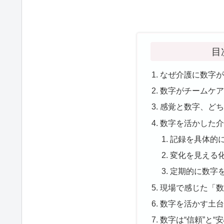
目
なぜ介護に数字
数字がチームケ
感覚と数字、ど
数字を活かした介
記録を具体的
変化を見える
定期的に数字
現場で感じた「
数字を活かす土
数字は“信頼”と“