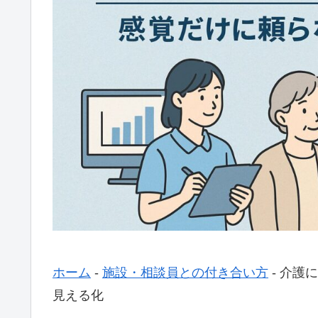
ホーム
-
施設・相談員との付き合い方
-
介護に
見える化