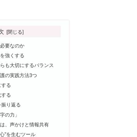
次
が必要なのか
アを強くする
ちらも大切にするバランス
護の実践方法3つ
にする
化する
を振り返る
数字の力」
台は、声かけと情報共有
安心”を生むツール