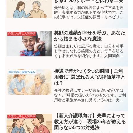
きる5つのサポートと伝わる工夫
失語症とは、脳の障害によって言葉を理
解・表現する力が低下する症状です。こ
の記事では、失語症の原因・リハビリ・
そして家族ができる5つの接し方を、介護
の現場経験をもとにやさしく解説しま
す。
笑顔の連鎖が幸せを呼ぶ。あなた
介護の仕事と人間関係
から始まる小さな魔法
笑顔はまわりに広がる魔法。自分も相手
も幸せになれる笑顔の力と、毎日を明る
くする実践法を紹介します。人間関係や
職場の雰囲気を良くしたい方におすすめ
です。
接遇で差がつく5つの瞬間｜ご利
自宅介護と家族の悩み
用者に“選ばれる人”の評価基準と
は？
介護の接遇はマナーや言葉遣いの話では
なく、“尊厳の扱い方”そのものです。ご利
用者と家族が本当に見ているのは、支配
せず・奪わず・急かさない関わり方。接
遇の本質を5つの瞬間で捉え、生活相談員
の視点で解説します。
【新人介護職向け】先輩によって
介護の仕事と人間関係
教え方が違う…現場25年が教える
困らない5つの対処法