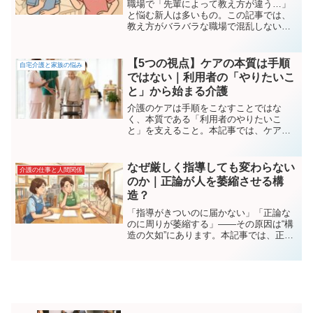
職場で「先輩によって教え方が違う…」
と悩む新人は多いもの。この記事では、
教え方がバラバラな職場で混乱しないた
めの5つの対処法と、気持ちをラクにする
考え方を分かりやすく解説します。
【5つの視点】ケアの本質は手順
自宅介護と家族の悩み
ではない｜利用者の「やりたいこ
と」から始まる介護
介護のケアは手順をこなすことではな
く、本質である「利用者のやりたいこ
と」を支えること。本記事では、ケアが
形骸化しやすい理由、現場でできる本質
的ケアの視点、手順と本人の願いを両立
する方法を解説します。
なぜ厳しく指導しても変わらない
介護の仕事と人間関係
のか｜正論が人を萎縮させる構
造？
「指導がきついのに届かない」「正論な
のに周りが萎縮する」――その原因は“構
造の欠如”にあります。本記事では、正論
が響かない理由、萎縮を生む心理、行動
変容を起こす指導の構造を分かりやすく
解説。介護・医療・教育など人材育成の
現場必見。