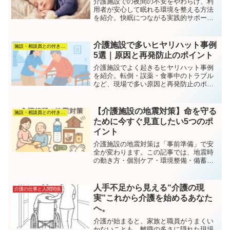
介護施設での夜間の不安をやわらげ、利
用者が安心して眠れる環境を整える方法
を紹介。快眠につながる実践的サポート
術をまとめました。
介護施設で多いヒヤリハット事例
施設・相談員との付き合い方
5選｜原因と再発防止のポイント
介護施設でよく起きるヒヤリハット事例
を紹介。転倒・誤薬・食事中のトラブル
など、現場で多い原因と再発防止のポイ
ントをわかりやすく解説します。
【介護施設の地震対策】命を守る
施設・相談員との付き合い方
ために今すぐ見直したい5つのポ
イント
介護施設の地震対策は「事前準備」で安
全が変わります。この記事では、地震時
の動き方・個別ケア・環境整備・備蓄・
家族への情報共有まで、今日から見直せ
る5つのポイントを分かりやすく解説しま
す。
人手不足から見える“介護の現
介護の仕事と人間関係
実”これから介護を始めるあなた
へ。
介護が始まると、家族と職員がうまくい
かないことも。離職の多さに隠れた現場