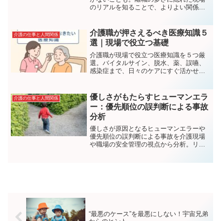
のリアルを知ることで、よりよい関係づ
くりのヒントが見えてきます。支える家
族も、支える職員も、味方になれるよう
に──共感重視でお届けします。
介護職が押さえるべき医療知識５
介護の仕事と人間関係
選｜現場で役立つ基礎
介護職が現場で役立つ医療知識を５つ厳
選。バイタルサイン、脱水、薬、誤嚥、
感染症まで、日々のケアにすぐ活かせる
基礎を分かりやすく解説します。
優しさがもたらすヒューマンエラ
介護の仕事と人間関係
ー：優先順位の誤判断による事故
分析
優しさが原因となるヒューマンエラーや
優先順位の誤判断による事故を介護現場
や職場の安全管理の視点から分析。リス
ク軽減のための対策を解説します。
“最悪のケース”を最悪にしない！宇宙兄弟