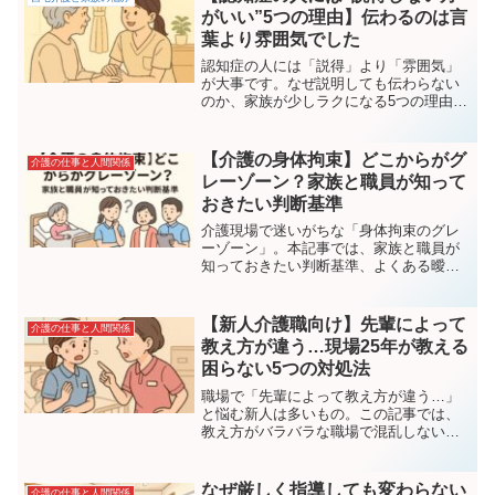
がいい”5つの理由】伝わるのは言
葉より雰囲気でした
認知症の人には「説得」より「雰囲気」
が大事です。なぜ説明しても伝わらない
のか、家族が少しラクになる5つの理由
と、安心できる接し方のコツを分かりや
すく解説します。
【介護の身体拘束】どこからがグ
介護の仕事と人間関係
レーゾーン？家族と職員が知って
おきたい判断基準
介護現場で迷いがちな「身体拘束のグレ
ーゾーン」。本記事では、家族と職員が
知っておきたい判断基準、よくある曖昧
なケース、誤解を防ぐ説明のコツをわか
りやすく解説します。
【新人介護職向け】先輩によって
介護の仕事と人間関係
教え方が違う…現場25年が教える
困らない5つの対処法
職場で「先輩によって教え方が違う…」
と悩む新人は多いもの。この記事では、
教え方がバラバラな職場で混乱しないた
めの5つの対処法と、気持ちをラクにする
考え方を分かりやすく解説します。
なぜ厳しく指導しても変わらない
介護の仕事と人間関係