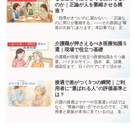
のか｜正論が人を萎縮させる構
造？
「指導がきついのに届かない」「正論な
のに周りが萎縮する」――その原因は“構
造の欠如”にあります。本記事では、正論
が響かない理由、萎縮を生む心理、行動
変容を起こす指導の構造を分かりやすく
解説。介護・医療・教育など人材育成の
介護職が押さえるべき医療知識５
介護の仕事と人間関係
現場必見。
選｜現場で役立つ基礎
介護職が現場で役立つ医療知識を５つ厳
選。バイタルサイン、脱水、薬、誤嚥、
感染症まで、日々のケアにすぐ活かせる
基礎を分かりやすく解説します。
接遇で差がつく5つの瞬間｜ご利
自宅介護と家族の悩み
用者に“選ばれる人”の評価基準と
は？
介護の接遇はマナーや言葉遣いの話では
なく、“尊厳の扱い方”そのものです。ご利
用者と家族が本当に見ているのは、支配
せず・奪わず・急かさない関わり方。接
遇の本質を5つの瞬間で捉え、生活相談員
の視点で解説します。