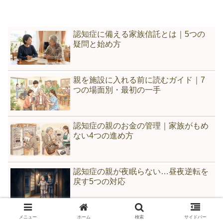
認知症に備える家族信託とは｜5つの
疑問と始め方
親を施設に入れる前に読むガイド｜7
つの場面別・最初の一手
認知症の親のお金の管理｜家族がもめ
ない4つの進め方
認知症の親が夜眠らない…昼夜逆転を
戻す5つの対応
親を施設に入れた罪悪感がつらいあな
メニュー
ホーム
検索
サイドバー